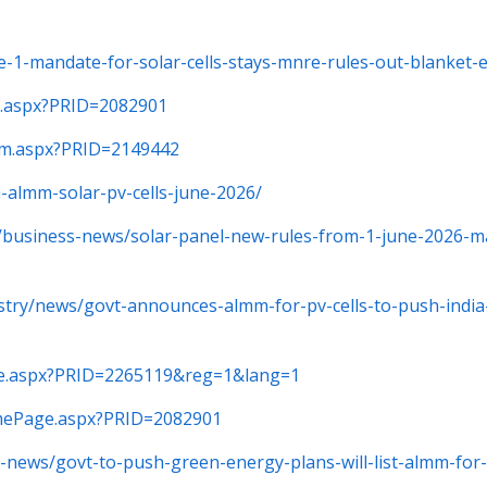
-1-mandate-for-solar-cells-stays-mnre-rules-out-blanket-
e.aspx?PRID=2082901
ilm.aspx?PRID=2149442
-almm-solar-pv-cells-june-2026/
business-news/solar-panel-new-rules-from-1-june-2026-maj
stry/news/govt-announces-almm-for-pv-cells-to-push-india
age.aspx?PRID=2265119&reg=1&lang=1
ramePage.aspx?PRID=2082901
-news/govt-to-push-green-energy-plans-will-list-almm-for