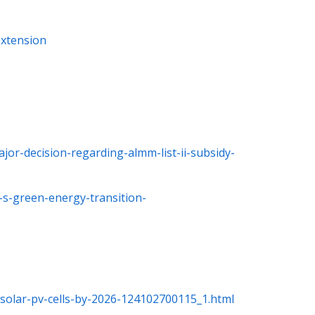
extension
or-decision-regarding-almm-list-ii-subsidy-
-s-green-energy-transition-
-solar-pv-cells-by-2026-124102700115_1.html