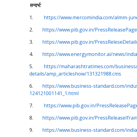
सन्दर्भ:
1.
https://www.mercomindia.com/almm-june
2.
https://www.pib.gov.in/PressReleasePag
3.
https://www.pib.gov.in/PressReleseDeta
4.
https://www.energymonitor.ai/news/india
5.
https://maharashtratimes.com/business/
details/amp_articleshow/131321988.cms
6.
https://www.business-standard.com/indu
124121001141_1.html
7.
https://www.pib.gov.in/PressReleaseP
8.
https://www.pib.gov.in/PressReleaseIf
9.
https://www.business-standard.com/india