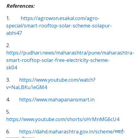
References:
1.
https://agrowon.esakal.com/agro-
special/smart-rooftop-solar-scheme-solapur-
abhi47
2.
https://pudhari.news/maharashtra/pune/maharashtra-
smart-rooftop-solar-free-electricity-scheme-
sk04
3.
https://www.youtube.com/watch?
v=NaLBKu1eGM4
4.
https://www.mahapanansmart.in
5.
https://www.youtube.com/shorts/sHrMnMG6cU4
6.
https://dahd.maharashtra.gov.in/scheme/स्मार्ट-