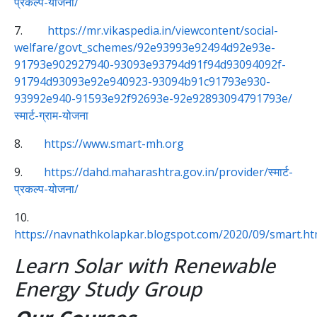
प्रकल्प-योजना/
7.
https://mr.vikaspedia.in/viewcontent/social-
welfare/govt_schemes/92e93993e92494d92e93e-
91793e902927940-93093e93794d91f94d93094092f-
91794d93093e92e940923-93094b91c91793e930-
93992e940-91593e92f92693e-92e92893094791793e/
स्मार्ट-ग्राम-योजना
8.
https://www.smart-mh.org
9.
https://dahd.maharashtra.gov.in/provider/स्मार्ट-
प्रकल्प-योजना/
10.
https://navnathkolapkar.blogspot.com/2020/09/smart.ht
Learn Solar with Renewable
Energy Study Group