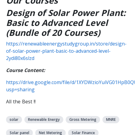
Our Courses
Design of Solar Power Plant:
Basic to Advanced Level
(Bundle of 20 Courses)
https://renewableenergystudygroup.in/store/design-
of-solar-power-plant-basic-to-advanced-level-
2ydi80x6slzd
Course Content:
https://drive.google.com/file/d/1XYDWzioYuiVG01HpB0
usp=sharing
All the Best !!
solar
Renewable Energy
Gross Metering
MNRE
Solar panel
Net Metering
Solar Finance