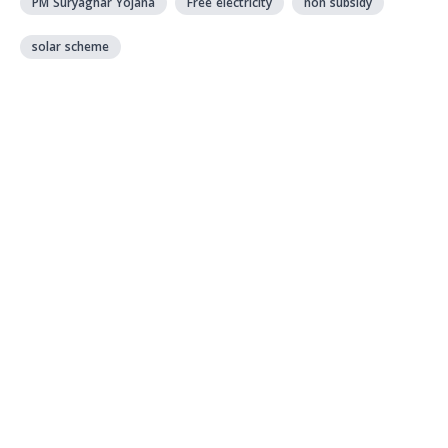
PM Suryaghar Yojana
Free electricity
non subsidy
solar scheme