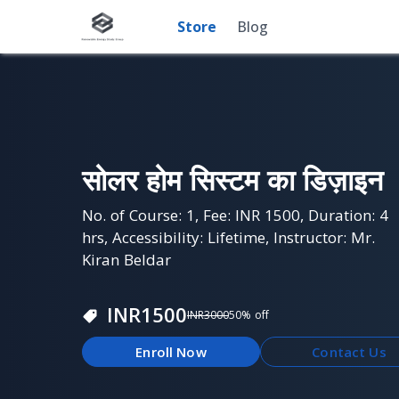
Store
Blog
सोलर होम सिस्टम का डिज़ाइन
No. of Course: 1, Fee: INR 1500, Duration: 4
hrs, Accessibility: Lifetime, Instructor: Mr.
Kiran Beldar
INR
1500
INR
3000
50
% off
Enroll Now
Contact Us