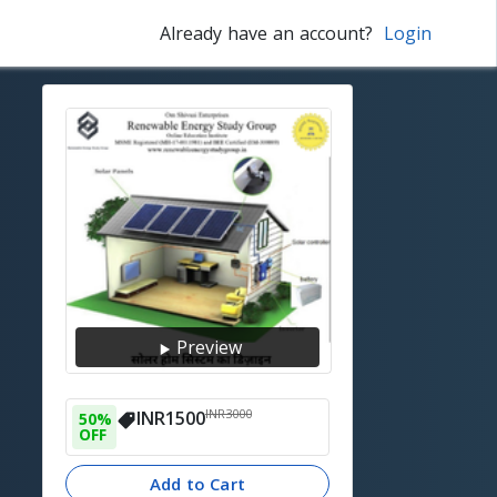
Already have an account?
Login
Preview
INR
3000
INR
1500
50
% 
OFF
Add to Cart