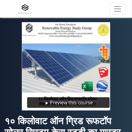
Preview this course
१० किलोवाट ऑन ग्रिड रूफटॉप
सोलर सिस्टम-केस स्टडी का मास्टर